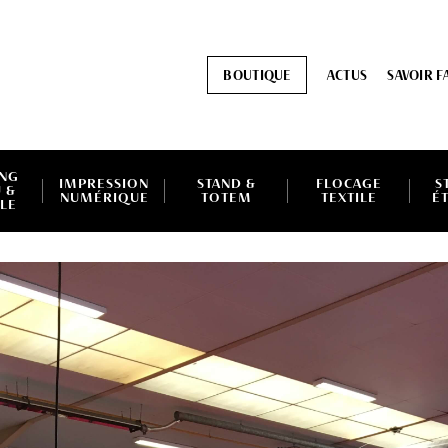
BOUTIQUE
ACTUS
SAVOIR F
ING
IMPRESSION
STAND &
FLOCAGE
S
 &
NUMÉRIQUE
TOTEM
TEXTILE
É
LE